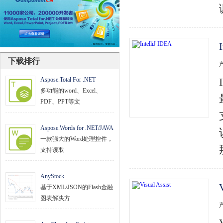
文档管理
PDF
项目管理与业务逻辑
下载排行
网络通讯
Aspose.Total For .NET
地理信息系统
多功能的word、Excel、
PDF、PPT等文
程序安全
开发测试与优化
Aspose.Words for .NET/JAVA
一款强大的Word处理控件，
智能设备开发
支持读取
其它
AnyStock
基于XML/JSON的Flash金融
图表解决方