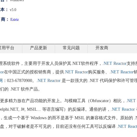
Windows
版本：
v5.0
 商：
Eziriz
可用平台
产品更新
常见问题
开发商
系统软件，主要用于开发人员保护其.NET软件程序，
.NET Reactor
支持
or
在中国正式的授权销售商，提供
.NET Reactor
购买服务、
.NET Reactor
网
：023-67870900。
.NET Reactor
是一款强大的 .NET 代码保护和许可管
 .NET 软件产品。
精力放在产品功能的开发上。与模糊工具（Obfuscator）相比，
.NET
elphi.NET, J#, MSIL... 等语言编写）的反编译。通俗的讲，
.NET Reactor
成一个基于 Windows 的而不是基于 MSIL 的兼容格式文件。原始的 .
硬盘，对于破解者是不可见的，目前还没有任何工具可以反编译
.NET React