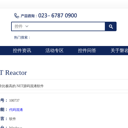
控件
热门搜索：
控件资讯
活动专区
控件问答
关于磐
T Reactor
价比极高的.NET源码混淆软件
编号：
100737
功能：
代码混淆
语言：
软件
平台：