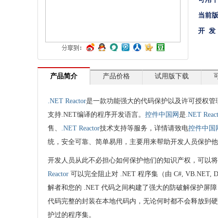
文档管理
当前
开 发
PDF
项目管理与业务逻辑
网络通讯
产品简介
产品价格
试用版下载
地理信息系统
.NET Reactor
是一款功能强大的代码保护以及许可授权管理
程序安全
支持.NET编译的程序开发语言。
控件中国网
是
.NET React
开发测试与优化
售、
.NET Reactor
技术支持等服务，详情请致电
控件中国
统，安全可靠、简单易用，主要用来帮助开发人员保护他们的
智能设备开发
开发人员从此不必担心如何保护他们的知识产权，可以将更多
其它
Reactor
可以完全阻止对 .NET 程序集（由 C#, VB.NET, D
解者和您的 .NET 代码之间构建了强大的防破解保护屏障，生
代码完整的封装在本地代码内，无论何时都不会释放到
护过的程序集。