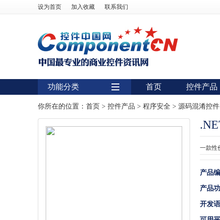
设为首页
加入收藏
联系我们
功能分类
首页
控件产品
用户界面
你所在的位置：
首页
>
控件产品
>
程序安全
>
源码混淆控件
.NE
报表
图表
一款性
图形图像处理
产品
扫描识别
产品
数据库
开发
条形码
可用