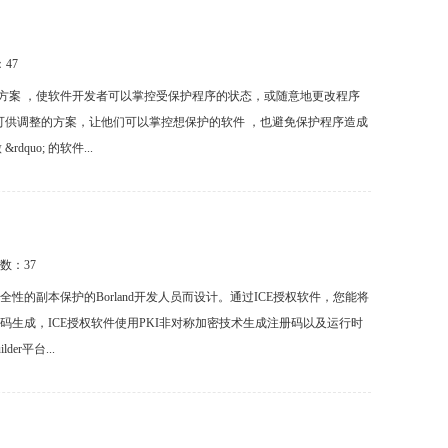
：
47
最具伸缩性的方案 ，使软件开发者可以掌控受保护程序的状态，或随意地更改程序
可供调整的方案，让他们可以掌控想保护的软件 ，也避免保护程序造成
quo; 的软件...
次数：
37
性的副本保护的Borland开发人员而设计。通过ICE授权软件，您能将
的注册码生成，ICE授权软件使用PKI非对称加密技术生成注册码以及运行时
lder平台...