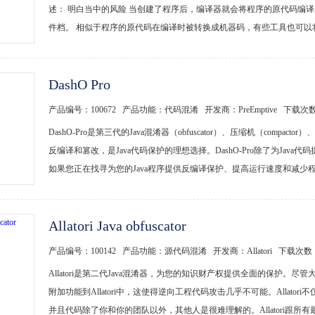
述： 明白当中的风险 当创建了程序后，编译器就会将程序的原代码编
件档。 相似于程序的原代码在编译时被转换成机器码，有些工具也可以将已
DashO Pro
产品编号：100672 产品功能：代码混淆 开发商：PreEmptive 下载次
DashO-Pro是第三代的Java混淆器（obfuscator）、压缩机（compac
反编译和篡改，是Java代码保护的理想选择。DashO-Pro除了为Ja
如果您正在找寻为您的Java程序提供反编译保护、提高运行速度和减少程序
Allatori Java obfuscator
产品编号：100142 产品功能：源代码混淆 开发商：Allatori 下载次数
Allatori是第二代Java混淆器，为您的知识财产权提供全面的保护
附加功能到Allatori中，这使得逆向工程代码攻击几乎不可能。Alla
并且代码除了你和你的团队以外，其他人是很难理解的。Allatori跟所有最新的