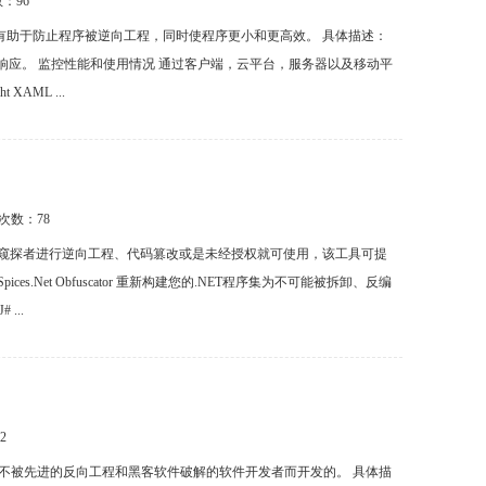
数：
96
抄袭，它有助于防止程序被逆向工程，同时使程序更小和更高效。 具体描述：
响应。 监控性能和使用情况 通过客户端，云平台，服务器以及移动平
AML ...
载次数：
78
、竞争对手或者窥探者进行逆向工程、代码篡改或是未经授权就可使用，该工具可提
s.Net Obfuscator 重新构建您的.NET程序集为不可能被拆卸、反编
 ...
2
程序不被先进的反向工程和黑客软件破解的软件开发者而开发的。 具体描