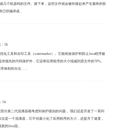
译成几个机器码的文件。接下来，这些文件就会被衔接起来产生最终的软
经编译成...
数：
56
tor）、优化工具和水印工具（watermarker）。它能有效保护和防止Java程序被
va代码提供领先的代码保护外，它还将应用程序的大小缩减到原文件的70%。
体积的办法，...
：
54
。尽管大部分第二代混淆器都考虑到保护级别的问题， 我们还是开发了一系列
tori不仅仅是一个混淆器，它不但最小化了应用程序的大小，还提升了速度，
Java混...