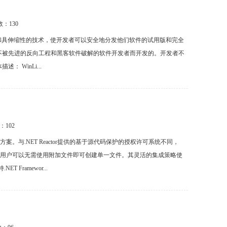
数：
130
提供了最强和具伸缩性的技术，使开发者可以安全地分发他们软件的试用版和完全
的程序不被先进的反向工程和黑客软件破解的软件开发者而开发的。开发者不
 WinLi...
数：
102
决方案。与.NET Reactor提供的基于源代码保护的授权许可系统不同，
这种方式，用户可以无需使用附加文件即可创建单一文件。其灵活的集成策略使
Framewor...