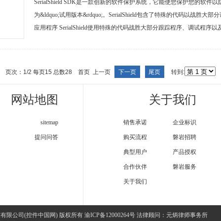
SerialShield SDK是一款创新的软件保护系统，它能使您保护您
为&ldquo;试用版本&rdquo;。SerialShield包含了特殊的代码以战胜大
应用程序 SerialShield使用特殊的代码战胜大部分跟踪程序、调试程序以及监
页次：1/2 每页15 总数28 首页 上一页
下一页
尾页
转到:
网站地图
关于我们
sitemap
销售承诺
企业标识
提问问答
购买流程
磐岩招聘
典型用户
产品授权
合作伙伴
磐岩服务
关于我们
served.重庆磐岩科技有限公司(控件中国网) 版权所有 渝ICP备12000264号 法律顾问：元炳律师事务所