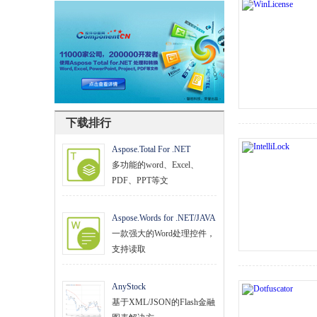
文档管理
PDF
项目管理与业务逻辑
网络通讯
下载排行
地理信息系统
Aspose.Total For .NET
程序安全
多功能的word、Excel、
PDF、PPT等文
开发测试与优化
智能设备开发
Aspose.Words for .NET/JAVA
一款强大的Word处理控件，
其它
支持读取
AnyStock
基于XML/JSON的Flash金融