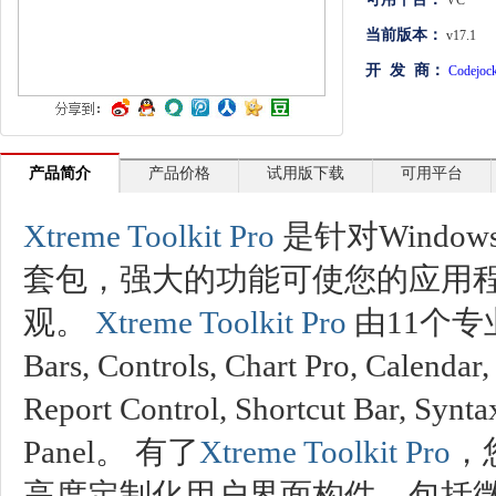
VC
文档管理
当前版本：
v17.1
开 发 商：
Codejoc
PDF
项目管理与业务逻辑
网络通讯
产品简介
产品价格
试用版下载
可用平台
地理信息系统
Xtreme Toolkit Pro
是针对Wind
程序安全
套包，强大的功能可使您的应用
开发测试与优化
观。
Xtreme Toolkit Pro
由11个专
智能设备开发
Bars, Controls, Chart Pro, Calendar
其它
Report Control, Shortcut Bar, Synt
Panel。 有了
Xtreme Toolkit Pro
，
高度定制化用户界面构件，包括