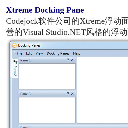
Xtreme Docking Pane
Codejock软件公司的Xtreme浮
善的Visual Studio.NET风格的