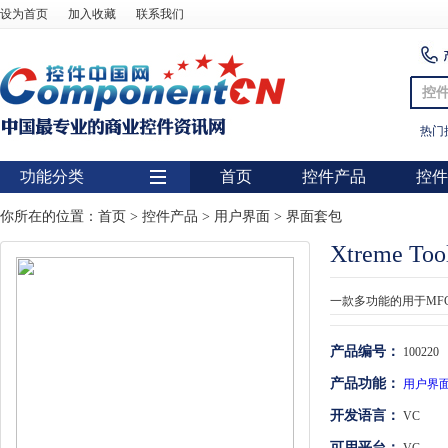
设为首页
加入收藏
联系我们
控
热门
功能分类
首页
控件产品
控件
用户界面
你所在的位置：
首页
>
控件产品
>
用户界面
>
界面套包
Xtreme Tool
报表
图表
一款多功能的用于MF
图形图像处理
产品编号：
100220
扫描识别
产品功能：
用户界
数据库
开发语言：
VC
条形码
可用平台：