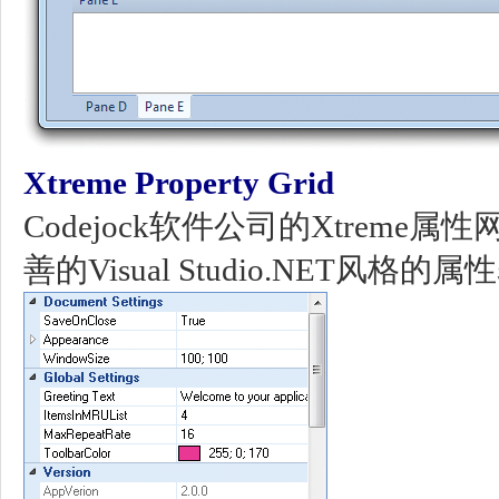
Xtreme Property Grid
Codejock软件公司的Xtreme属
善的Visual Studio.NET风格的