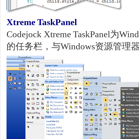
Xtreme TaskPanel
Codejock Xtreme TaskPan
的任务栏，与Windows资源管理