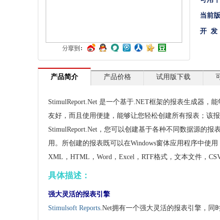
文档管理
当前
开 发
PDF
项目管理与业务逻辑
网络通讯
产品简介
产品价格
试用版下载
地理信息系统
StimulReport.Net 是一个基于.NET框架的报表生成
程序安全
友好，而且使用便捷，能够让您轻松创建所有报表；该报
开发测试与优化
StimulReport.Net，您可以创建基于各种不同数据源的报
用。所创建的报表既可以在Windows窗体应用程序中使用
智能设备开发
XML，HTML，Word，Excel，RTF格式，文本文件，CS
其它
具体描述：
强大灵活的报表引擎
Stimulsoft Reports
.Net拥有一个强大灵活的报表引擎，