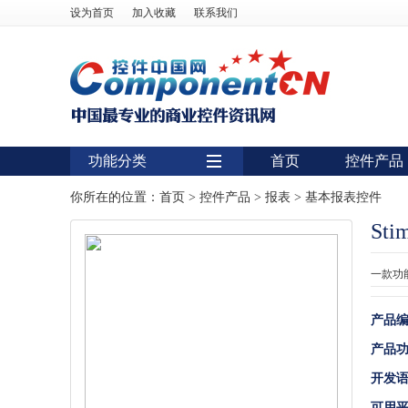
设为首页
加入收藏
联系我们
功能分类
首页
控件产品
用户界面
你所在的位置：
首页
>
控件产品
>
报表
>
基本报表控件
Stim
报表
图表
一款功
图形图像处理
产品
扫描识别
产品
数据库
开发
条形码
可用