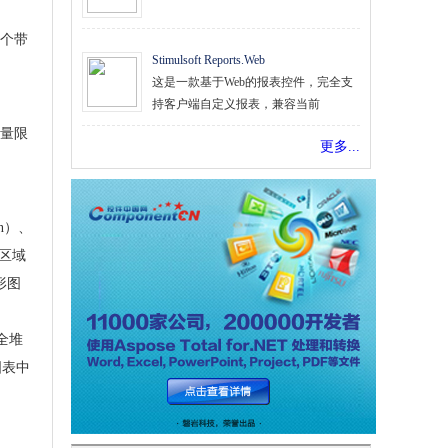
个带
Stimulsoft Reports.Web
这是一款基于Web的报表控件，完全支
持客户端自定义报表，兼容当前
量限
更多...
n）、
条区域
线形图
、全堆
的图表中