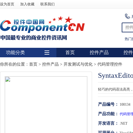
设为首页
加入收藏
联系我们
控
热门
功能分类
首页
控件产品
控件
用户界面
你所在的位置：
首页
>
控件产品
>
开发测试与优化
>
代码管理控件
SyntaxEdit
报表
图表
轻巧的代码语法高亮
图形图像处理
产品编号：
100134
扫描识别
产品功能：
代码管
数据库
开发语言：
.NET
条形码
可用平台：