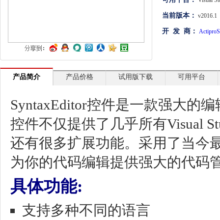
Visual St
文档管理
当前版本：
v2016.1
开 发 商：
ActiproS
PDF
项目管理与业务逻辑
网络通讯
产品简介
产品价格
试用版下载
可用平台
地理信息系统
SyntaxEditor控件是一款强
程序安全
控件不仅提供了几乎所有Visual 
开发测试与优化
还有很多扩展功能。采用了当今
智能设备开发
为你的代码编辑提供强大的代码
其它
具体功能:
支持多种不同的语言