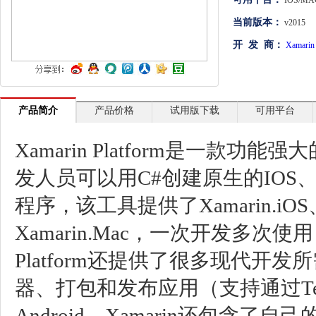
IOS/MAC
文档管理
当前版本：
v2015
开 发 商：
Xamarin
PDF
项目管理与业务逻辑
网络通讯
产品简介
产品价格
试用版下载
可用平台
地理信息系统
Xamarin Platform是一款
程序安全
发人员可以用C#创建原生的IOS、An
开发测试与优化
程序，该工具提供了Xamarin.iOS、X
智能设备开发
Xamarin.Mac，一次开发多次使
其它
Platform还提供了很多现代开
器、打包和发布应用（支持通过Tes
Android，Xamarin还包含了