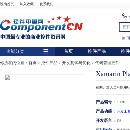
设为首页
加入收藏
联系我们
控
热门
功能分类
首页
控件产品
控件
用户界面
你所在的位置：
首页
>
控件产品
>
开发测试与优化
>
代码管理控件
Xamarin Pl
报表
图表
帮助开发人员可以用C#创
图形图像处理
产品编号：
100910
扫描识别
产品功能：
开发工具
数据库
开发语言：
C#
条形码
可用平台：