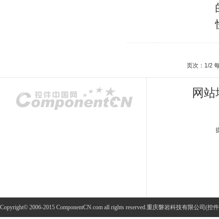
页次：1/2
网站
Copyright© 2006-2015 ComponentCN.com all rights reserved.重庆磐