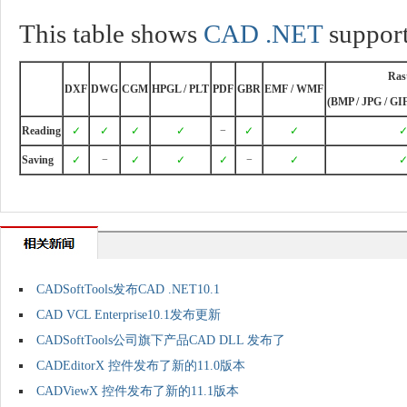
This table shows
CAD .NET
support
Ras
DXF
DWG
CGM
HPGL / PLT
PDF
GBR
EMF / WMF
(BMP / JPG / GIF
Reading
✓
✓
✓
✓
−
✓
✓
Saving
✓
−
✓
✓
✓
−
✓
CADSoftTools发布CAD .NET10.1
CAD VCL Enterprise10.1发布更新
CADSoftTools公司旗下产品CAD DLL 发布了
CADEditorX 控件发布了新的11.0版本
CADViewX 控件发布了新的11.1版本