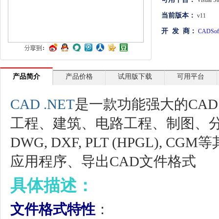
Visual St
文档管理
当前版本：
v11
开 发 商：
CADSoft
PDF
项目管理与业务逻辑
网络通讯
产品简介
产品价格
试用版下载
可用平台
地理信息系统
CAD .NET
是一款功能强大的CA
程序安全
工程、建筑、电路工程、制图、分析
开发测试与优化
DWG, DXF, PLT (HPGL),
智能设备开发
应用程序、导出CAD文件格式
其它
具体描述：
文件格式特性
：