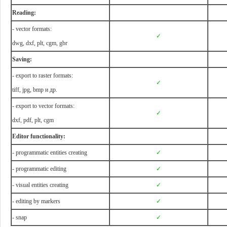
Reading:
- vector formats:
✓
dwg, dxf, plt, cgm, gbr
Saving:
- export to raster formats:
✓
tiff, jpg, bmp и др.
- export to vector formats:
✓
dxf, pdf, plt, cgm
Editor functionality:
- programmatic entities creating
✓
- programmatic editing
✓
- visual entities creating
✓
- editing by markers
✓
- snap
✓