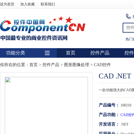
设为首页
加入收藏
联系我们
控
热门
功能分类
首页
控件产品
控件
用户界面
你所在的位置：
首页
>
控件产品
>
图形图像处理
>
CAD控件
CAD .NET
报表
图表
一款功能强大的CAD
图形图像处理
产品编号：
100210
扫描识别
产品功能：
CAD控
数据库
开发语言：
.NET
条形码
可用平台：