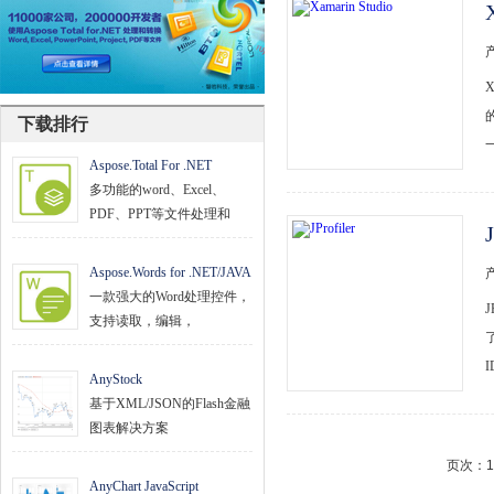
文档管理
PDF
项目管理与业务逻辑
下载排行
网络通讯
Aspose.Total For .NET
多功能的word、Excel、
地理信息系统
PDF、PPT等文件处理和
J
程序安全
Aspose.Words for .NET/JAVA
开发测试与优化
一款强大的Word处理控件，
支持读取，编辑，
智能设备开发
其它
AnyStock
基于XML/JSON的Flash金融
图表解决方案
页次：1
AnyChart JavaScript