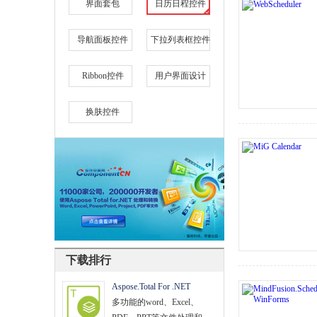
界面套包
日历日程控件
文档管理
导航面板控件
下拉列表框控件
PDF
项目管理与业务逻辑
Ribbon控件
用户界面设计
网络通讯
换肤控件
地理信息系统
程序安全
开发测试与优化
智能设备开发
其它
下载排行
Aspose.Total For .NET
多功能的word、Excel、