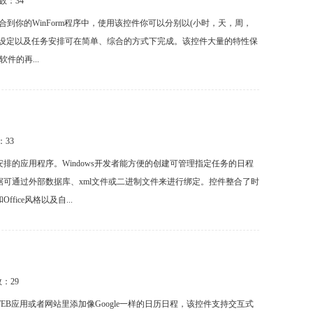
次数：
34
地整合到你的WinForm程序中，使用该控件你可以分别以(小时，天，周，
间设定以及任务安排可在简单、综合的方式下完成。该控件大量的特性保
件的再...
：
33
look日程安排的应用程序。Windows开发者能方便的创建可管理指定任务的日程
可通过外部数据库、xml文件或二进制文件来进行绑定。控件整合了时
ce风格以及自...
数：
29
人员可以在WEB应用或者网站里添加像Google一样的日历日程，该控件支持交互式