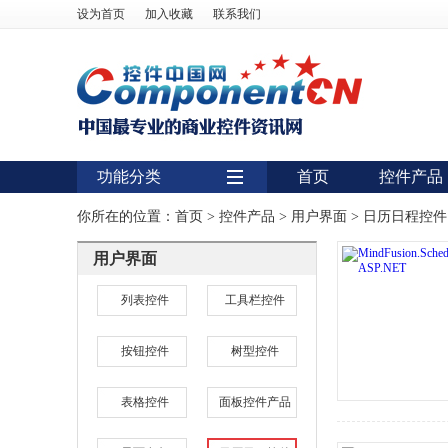
设为首页
加入收藏
联系我们
功能分类
首页
控件产品
用户界面
你所在的位置：
首页
>
控件产品
>
用户界面
>
日历日程控件
报表
用户界面
图表
列表控件
工具栏控件
图形图像处理
按钮控件
树型控件
扫描识别
数据库
表格控件
面板控件产品
条形码