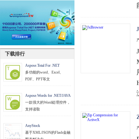
文档管理
PDF
项目管理与业务逻辑
网络通讯
下载排行
地理信息系统
Aspose.Total For .NET
程序安全
多功能的word、Excel、
PDF、PPT等文
开发测试与优化
智能设备开发
Aspose.Words for .NET/JAVA
一款强大的Word处理控件，
其它
支持读取
AnyStock
基于XML/JSON的Flash金融