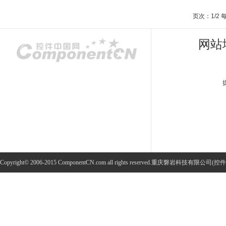
页次：1/2
网站
Copyright© 2006-2015 ComponentCN.com all rights reserved.重庆磐