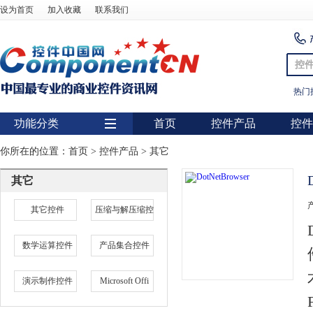
设为首页
加入收藏
联系我们
控
热门
功能分类
首页
控件产品
控件
用户界面
你所在的位置：
首页
>
控件产品
>
其它
报表
其它
图表
其它控件
压缩与解压缩控
图形图像处理
数学运算控件
产品集合控件
扫描识别
数据库
演示制作控件
Microsoft Offi
条形码