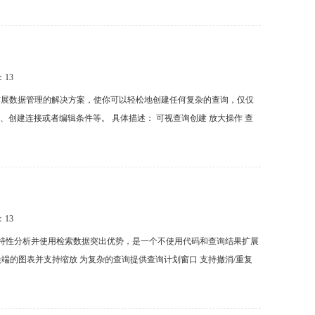
：
13
的用于快速创建查询和扩展数据管理的解决方案，使你可以轻松地创建任何复杂的查询，仅仅
添加表、创建连接或者编辑条件等。 具体描述： 可视查询创建 放大操作 查
：
13
任务、提供重要的特性分析并使用检索数据突出优势，是一个不使用代码和查询结果扩展
尖端的图表并支持缩放 为复杂的查询提供查询计划窗口 支持撤消/重复