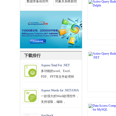
数据库备份控件
对象关系映射控
文档管理
PDF
项目管理与业务逻辑
网络通讯
地理信息系统
下载排行
程序安全
Aspose.Total For .NET
开发测试与优化
多功能的word、Excel、
智能设备开发
PDF、PPT等文件处理和
其它
Aspose.Words for .NET/JAVA
一款强大的Word处理控件，
支持读取，编辑，
AnyStock