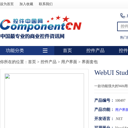
设为首页
加入收藏
联系我们
控
热门
功能分类
首页
控件产品
控件
用户界面
你所在的位置：
首页
>
控件产品
>
用户界面
>
界面套包
WebUI Stud
报表
图表
一款功能强大的Web
图形图像处理
产品编号：
100497
扫描识别
产品功能：
用户界
数据库
开发语言：
.NET
条形码
可用平台：