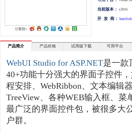
Visual St
文档管理
当前版本：
v2016
开 发 商：
InterSoft
PDF
项目管理与业务逻辑
网络通讯
产品简介
产品价格
试用版下载
可用平台
地理信息系统
WebUI Studio for ASP.NET
是一款
程序安全
40+功能十分强大的界面子控件
开发测试与优化
程安排、WebRibbon、文本编
智能设备开发
TreeView、各种WEB输入框
其它
最广泛的界面控件包，被很多大
户群。