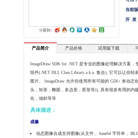
文档管理
当前
开 发
PDF
项目管理与业务逻辑
网络通讯
产品简介
产品价格
试用版下载
地理信息系统
ImageDraw SDK for .NET 是专业的图像处理解决方
程序安全
组件(.NET DLL Class Library a.k.a. 集合)
开发测试与优化
图片。 ImageDraw 允许你使用所有可能的 GDI+ 来动
头，矩形，椭圆，多边形，星形等)), 具有很多有用的内建
智能设备开发
化，倾斜等等
其它
具体描述：
成像
动态图像合成支持图像(从文件， base64 字符串， BLOBs,