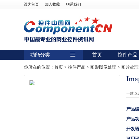
设为首页
加入收藏
联系我们
功能分类
首页
控件产品
用户界面
你所在的位置：
首页
>
控件产品
>
图形图像处理
>
图片处理
Ima
报表
图表
一款.
图形图像处理
产品
扫描识别
产品
数据库
开发
条形码
可用