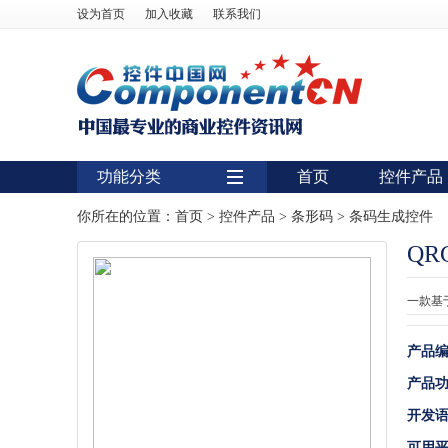
设为首页
加入收藏
联系我们
功能分类
首页
控件产品
用户界面
你所在的位置：
首页
>
控件产品
>
条形码
>
条码生成控件
QRC
报表
图表
一款基于
图形图像处理
产品
扫描识别
产品
数据库
开发
条形码
可用