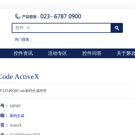
控件
热门搜索：
控件资讯
活动专区
控件问答
关于磐
ode ActiveX
ATL的QRCode条码生成控件
编号：
100585
功能：
条码生成
语言：
ActiveX
平台：