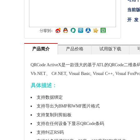
文档管理
当前
开 发
PDF
项目管理与业务逻辑
网络通讯
产品简介
产品价格
试用版下载
地理信息系统
QRCode ActiveX是一款强大的基于ATL的QRCode二维
程序安全
Vb.NET、 C#.NET, Visual Basic, Visual C++, Visual Fo
开发测试与优化
具体描述：
智能设备开发
支持数据绑定
其它
支持导出为BMP和WMF图片格式
支持复制到剪贴板
支持在任何设备下显示QRCode条码
支持纠正RS码