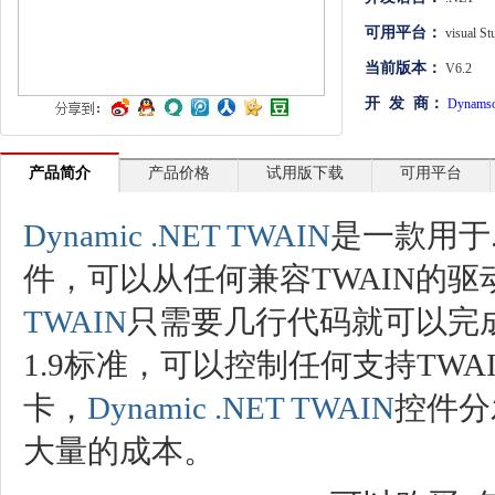
文档管理
可用平台：
visual St
当前版本：
V6.2
PDF
开 发 商：
Dynamso
项目管理与业务逻辑
网络通讯
产品简介
产品价格
试用版下载
可用平台
地理信息系统
Dynamic .NET TWAIN
是一款用于
程序安全
件，可以从任何兼容TWAIN的驱
开发测试与优化
TWAIN
只需要几行代码就可以完成
智能设备开发
1.9标准，可以控制任何支持TW
其它
卡，
Dynamic .NET TWAIN
控件分
大量的成本。