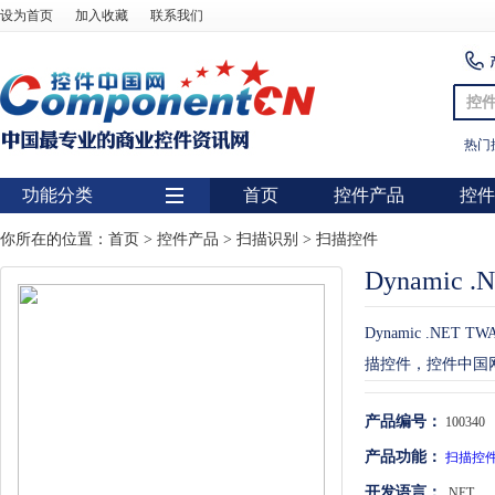
设为首页
加入收藏
联系我们
控
热门
功能分类
首页
控件产品
控件
用户界面
你所在的位置：
首页
>
控件产品
>
扫描识别
>
扫描控件
Dynamic .
报表
图表
Dynamic .N
图形图像处理
描控件，控件中国网：02
扫描识别
产品编号：
100340
数据库
产品功能：
扫描控
条形码
开发语言：
.NET