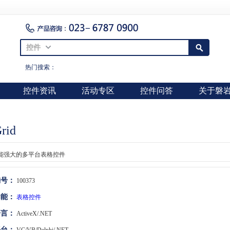
控件
热门搜索：
控件资讯
活动专区
控件问答
关于磐
rid
能强大的多平台表格控件
编号：
100373
功能：
表格控件
语言：
ActiveX/.NET
平台：