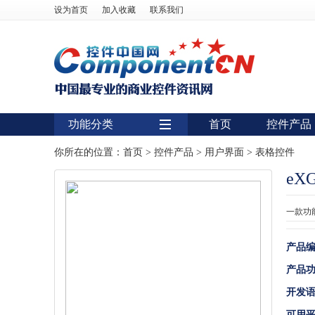
设为首页
加入收藏
联系我们
功能分类
首页
控件产品
用户界面
你所在的位置：
首页
>
控件产品
>
用户界面
>
表格控件
eXG
报表
图表
一款功
图形图像处理
产品
扫描识别
产品
数据库
开发
条形码
可用