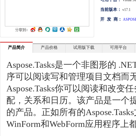
Visual S
文档管理
当前版本：
v17.1
开 发 商：
ASPOS
PDF
项目管理与业务逻辑
网络通讯
产品简介
产品价格
试用版下载
可用平台
地理信息系统
Aspose.Tasks是一个非图形的 .
程序安全
序可以阅读写和管理项目文档而无须使用 M
开发测试与优化
Aspose.Tasks你可以阅读和
智能设备开发
配，关系和日历。该产品是一个
其它
的产品。正如所有的Aspose.Tasks
WinForm和WebForm应用程