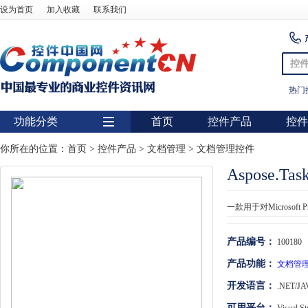
设为首页
加入收藏
联系我们
控
热门
功能分类
首页
控件产品
控件
用户界面
你所在的位置：
首页
>
控件产品
>
文档管理
>
文档管理控件
Aspose.Tas
报表
图表
一款用于对Microsof
图形图像处理
产品编号：
100180
扫描识别
产品功能：
文档管
数据库
开发语言：
.NET/JA
条形码
可用平台：