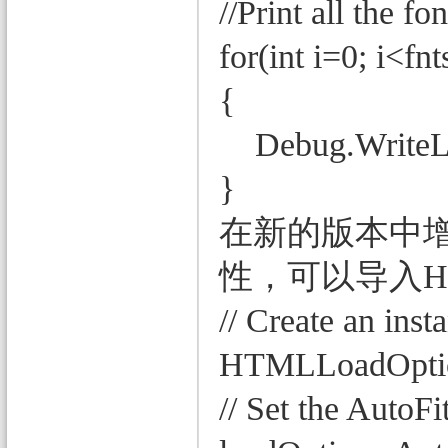
//Print all the fon
for(int i=0; i<fn
{
Debug.WriteLin
}
在新的版本中增加了 H
性，可以导入H
// Create an in
HTMLLoadOptio
// Set the AutoF