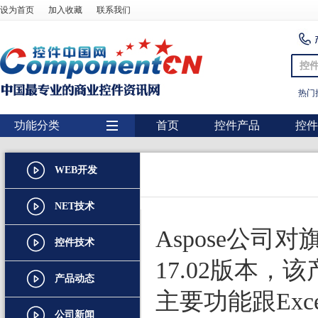
设为首页
加入收藏
联系我们
控
热门
功能分类
首页
控件产品
控件
用户界面
WEB开发
报表
图表
NET技术
图形图像处理
Aspose公司
控件技术
扫描识别
17.02版本，
产品动态
数据库
主要功能跟Exc
条形码
公司新闻