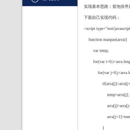
实现基本思路：冒泡排序是
文档管理
下面自己实现代码：
PDF
<script type="text/javascrip
项目管理与业务逻辑
function maopao(arra){
网络通讯
var temp;
地理信息系统
for(var i=0;i<arra
程序安全
for(var j=0;j<arra.
开发测试与优化
if(arra[j]>arra[j+
智能设备开发
temp=arra[j];
其它
arra[j]=arra[j+
arra[j+1]=tem
}