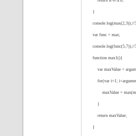
return a>b?a:b;
}
console.log(max(2,3));//
var func = max;
console.log(func(5,7));//
function max1(){
var maxValue = argume
for(var i=1; i<argument
maxValue = max(maxVa
}
return maxValue;
}