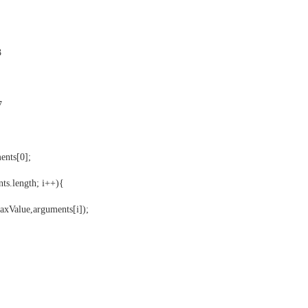
3
7
nts[0];
s.length; i++){
lue,arguments[i]);