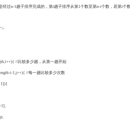
经过n-1趟子排序完成的，第i趟子排序从第1个数至第n-i个数，若第
t">
.length;i++){ //比较多少趟，从第一趟开始
length-i-1;j++){ //每一趟比较多少次数
1]){
1];
p;