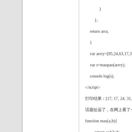
}
};
return arra;
}
var arrry=[85,24,63,17,31
var s=maopao(arrry);
console.log(s);
</script>
打印结果：[17, 17, 24, 31, 5
话题扯远了，在网上看了
function max(a,b){