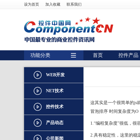
设为首页
加入收藏
联系我们
功能分类
首页
控件产品
用户界面
WEB开发
报表
图表
NET技术
图形图像处理
这其实是一个很简单的js
控件技术
冒泡排序 时间复杂度为O
扫描识别
产品动态
1.“编程复杂度”很低，
数据库
2.具有稳定性，这里的
条形码
公司新闻