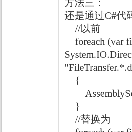
方法三：
还是通过C#代
//以前
foreach (var fi
System.IO.Direct
"FileTransfer.*.d
{
AssemblySource
}
//替换为