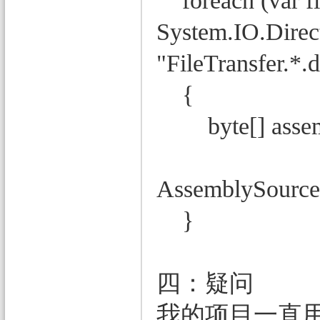
foreach (var fi
System.IO.Direct
"FileTransfer.*.d
{
byte[] assembly
AssemblySource.
}
四：疑问
我的项目一直用 As