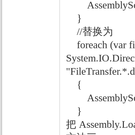
AssemblySource
}
//替换为
foreach (var fi
System.IO.Direct
"FileTransfer.*.d
{
AssemblySourc
}
把 Assembly.Lo