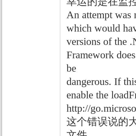
幸运的是在监
An attempt was 
which would hav
versions of the 
Framework does n
be
dangerous. If thi
enable the load
http://go.micros
这个错误说的大
文件。