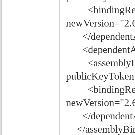
<bindingRedire
newVersion="2.6
</dependentA
<dependentA
<assemblyIden
publicKeyToken=
<bindingRedire
newVersion="2.6
</dependentA
</assemblyBin