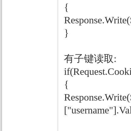
{
Response.Write(
}
有子键读取:
if(Request.Cooki
{
Response.Write(
["username"].Val