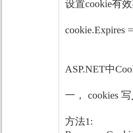
设置cookie有
cookie.Expires
ASP.NET中Co
一， cookies 
方法1: