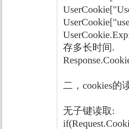
UserCookie["Us
UserCookie["use
UserCookie.Ex
存多长时间.
Response.Cooki
二，cookies的
无子键读取:
if(Request.Cook