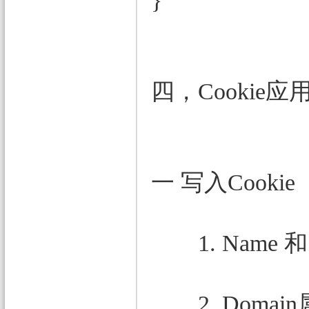
}
四，Cookie
一 写入Cookie
1. Name 
2. Doma