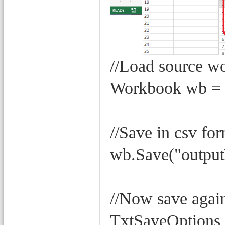
//Load source w
Workbook wb = 
//Save in csv fo
wb.Save("outpu
//Now save aga
TxtSaveOptions 