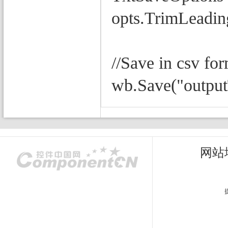
opts.TrimLeadi
//Save in csv fo
wb.Save("output
网站