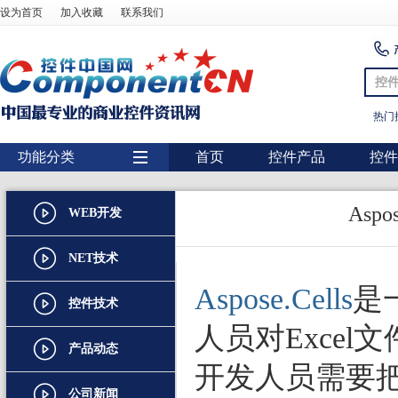
设为首页
加入收藏
联系我们
控
热门
功能分类
首页
控件产品
控件
用户界面
Asp
WEB开发
报表
图表
NET技术
图形图像处理
Aspose.Cells
是
控件技术
扫描识别
人员对Exce
产品动态
数据库
开发人员需要把
条形码
公司新闻