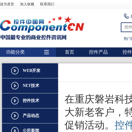
设为首页
加入收藏
联系我们
控
热门
功能分类
首页
控件产品
控件
用户界面
WEB开发
报表
图表
NET技术
图形图像处理
在重庆磐岩科技
控件技术
扫描识别
大新老客户，特携
产品动态
数据库
促销活动。
控
条形码
公司新闻