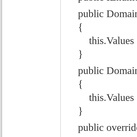
public DomainAt
{
this.Values = n
}
public DomainAt
{
this.Values =
}
public override 