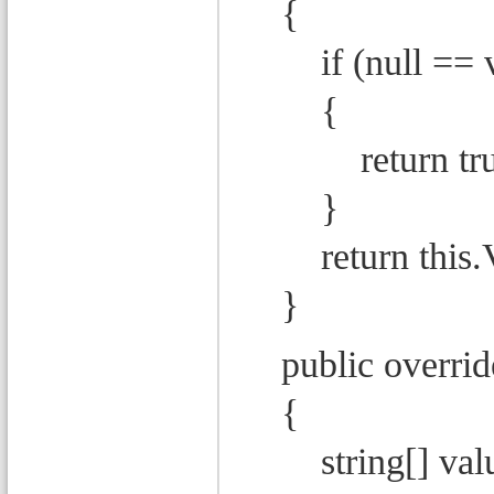
{
if (null == v
{
return tru
}
return this.Val
}
public override
{
string[] values