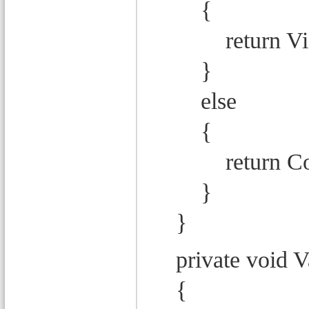
{
return View
}
else
{
return Co
}
}
private void Va
{