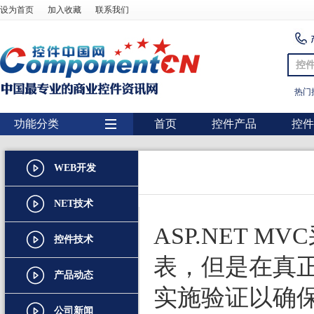
设为首页
加入收藏
联系我们
控
热门
功能分类
首页
控件产品
控件
用户界面
WEB开发
报表
图表
NET技术
图形图像处理
ASP.NET M
控件技术
扫描识别
表，但是在真正
产品动态
数据库
实施验证以确保
条形码
公司新闻