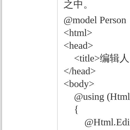
之中。
@model Person
<html>
<head>
<title>编辑人员
</head>
<body>
@using (Html.
{
@Html.Edito