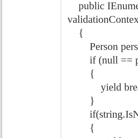
public IEnumera
validationContex
{
Person person =
if (null == p
{
yield brea
}
if(string.IsN
{