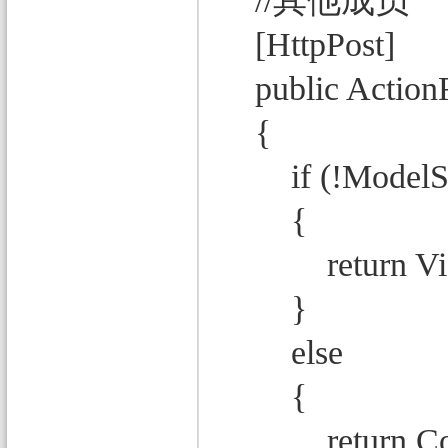
//其他成员
[HttpPost]
public ActionRe
{
if (!ModelSta
{
return View
}
else
{
return Co