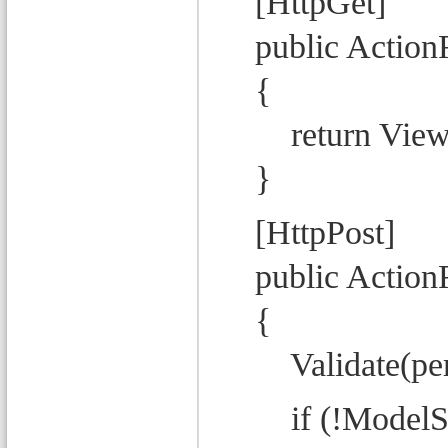
[HttpGet]
public ActionR
{
return View(n
}
[HttpPost]
public ActionRe
{
Validate(per
if (!ModelSta