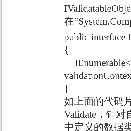
IValidatable
在“System.Com
public interface 
{
IEnumerable<Val
validationContex
}
如上面的代码片断所
Validat
中定义的数据类