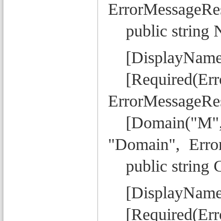
ErrorMessageRes
public string N
[DisplayName
[Required(Err
ErrorMessageRes
[Domain("M", "
"Domain", Error
public string Ge
[DisplayName
[Required(Erro