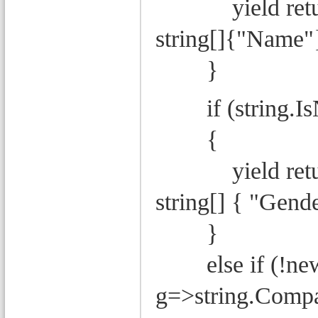
yield return
string[]{"Name"
}
if (string.IsN
{
yield return
string[] { "Gende
}
else if (!new 
g=>string.Compa