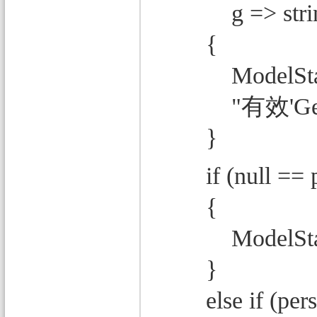
g => string.Co
{
ModelState.A
"有效'Gender
}
if (null == p
{
ModelState.
}
else if (person