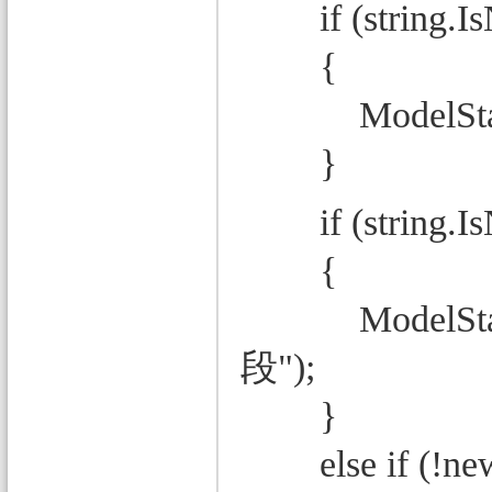
if (string.IsN
{
ModelState.
}
if (string.IsN
{
ModelState.A
段");
}
else if (!new s