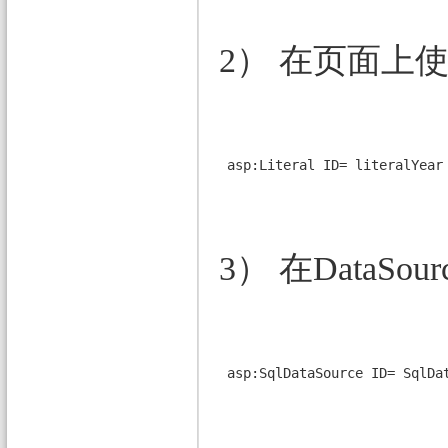
2） 在页面上
 asp:Literal ID= literalYear
3） 在DataSour
 asp:SqlDataSource ID= SqlDa