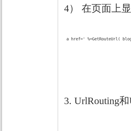
4） 在页面上显示
 a href=' %=GetRouteUrl( bl
3. UrlRoutin