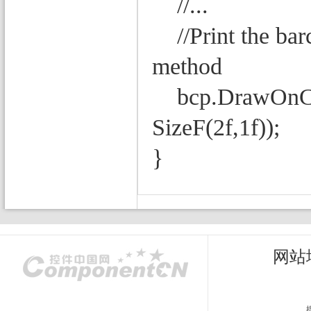
//...
//Print the barc
method
bcp.DrawOnCanv
SizeF(2f,1f));
}
网站