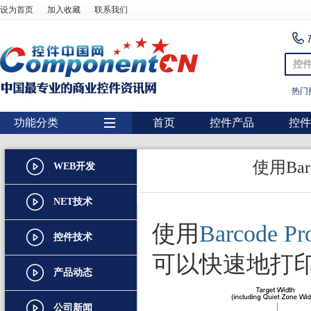
设为首页
加入收藏
联系我们
控
热门
功能分类
首页
控件产品
控件
用户界面
使用Barc
WEB开发
报表
图表
NET技术
图形图像处理
使用
Barcode Pr
控件技术
扫描识别
可以快速地打
产品动态
数据库
条形码
公司新闻