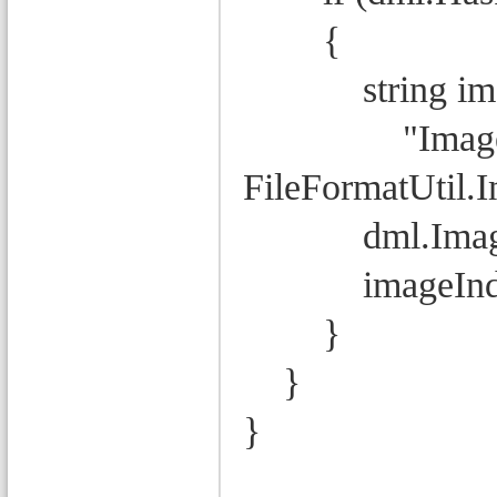
{
string imageF
"Image.Expor
FileFormatUtil.
dml.ImageDat
imageInde
}
}
}