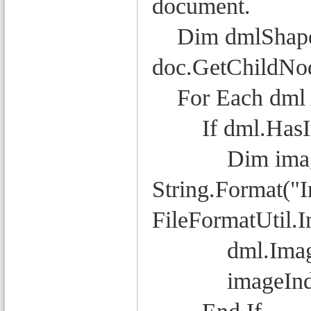
document.
Dim dmlShapes
doc.GetChildNo
For Each dml 
If dml.HasIm
Dim imageFi
String.Format("
FileFormatUtil
dml.ImageDat
imageIndex