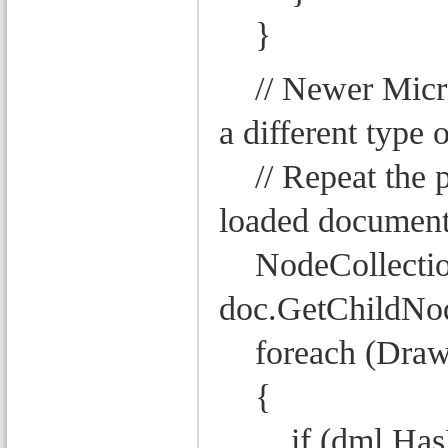
}
// Newer Micro
a different type
// Repeat the pro
loaded document
NodeCollectio
doc.GetChildNo
foreach (Draw
{
if (dml.HasI