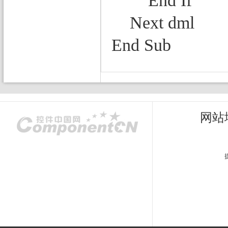
End If
Next dml
End Sub
网站