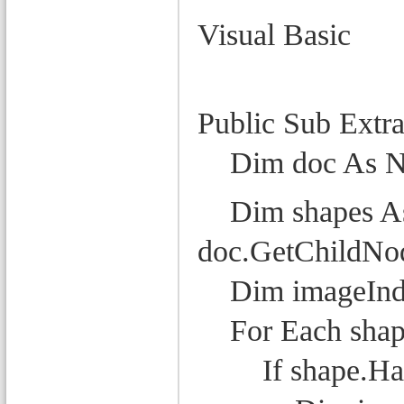
Visual Basic
Public Sub Extr
Dim doc As Ne
Dim shapes As
doc.GetChildNo
Dim imageIndex
For Each shape
If shape.Has