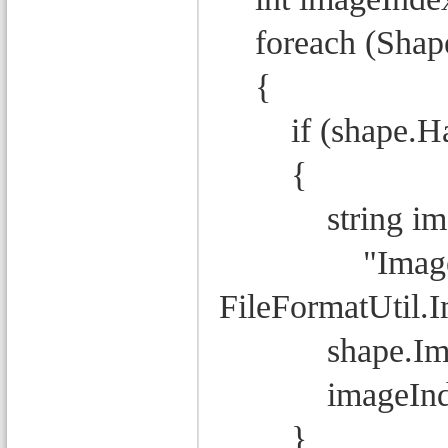
foreach (Shape 
{
if (shape.Ha
{
string imageF
"Image.Expor
FileFormatUtil.
shape.ImageD
imageInde
}