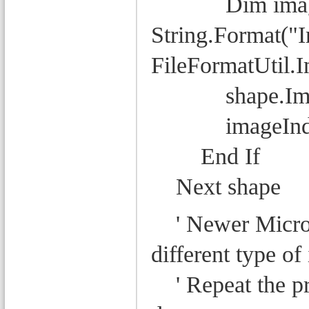
Dim imageFi
String.Format("
FileFormatUtil.
shape.ImageD
imageIndex
End If
Next shape
' Newer Micros
different type o
' Repeat the proc