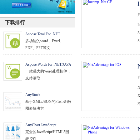
文档管理
PDF
下载排行
项目管理与业务逻辑
5
Aspose.Total For .NET
多功能的word、Excel、
S
网络通讯
PDF、PPT等文
地理信息系统
Aspose.Words for .NET/JAVA
程序安全
一款强大的Word处理控件，
支持读取
开发测试与优化
智能设备开发
AnyStock
X
基于XML/JSON的Flash金融
其它
图表解决方
AnyChart JavaScript
完全的JavaScript/HTML5图
表控件